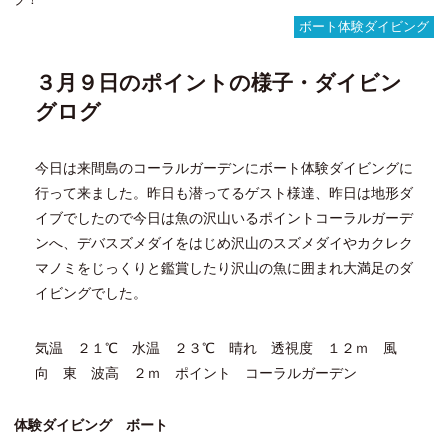
フ
ボート体験ダイビング
ィ
ッ
３月９日のポイントの様子・ダイビン
シ
ュ
グログ
ウ
ォ
ッ
今日は来間島のコーラルガーデンにボート体験ダイビングに
チ
行って来ました。昨日も潜ってるゲスト様達、昨日は地形ダ
ン
グ
イブでしたので今日は魚の沢山いるポイントコーラルガーデ
ダ
ンへ、デバスズメダイをはじめ沢山のスズメダイやカクレク
イ
マノミをじっくりと鑑賞したり沢山の魚に囲まれ大満足のダ
ブ
イビングでした。
気温 ２１℃ 水温 ２３℃ 晴れ 透視度 １２ｍ 風
向 東 波高 ２ｍ ポイント コーラルガーデン
体験ダイビング ボート