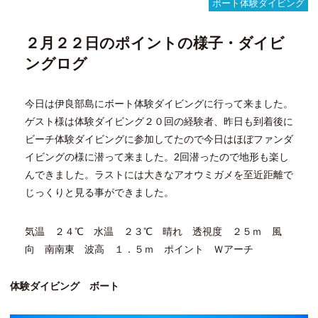
ベ
ボート体験ダイビング
テ
ラ
２月２２日のポイントの様子・ダイビ
ン
体
ングログ
験
ダ
イ
今日は伊良部島にボート体験ダイビングに行って来ました。
バ
ゲスト様は体験ダイビング２０回の経験者、昨日も到着後に
ー
ビーチ体験ダイビングに参加してたので今日はほぼファンダ
イビングの様に潜って来ました。2回潜ったので地形も楽し
んできました。ラストには大きなアオウミガメを至近距離で
じっくりと見る事ができました。
気温 ２４℃ 水温 ２３℃ 晴れ 透視度 ２５ｍ 風
向 南南東 波高 １．５ｍ ポイント Ｗアーチ
体験ダイビング ボート