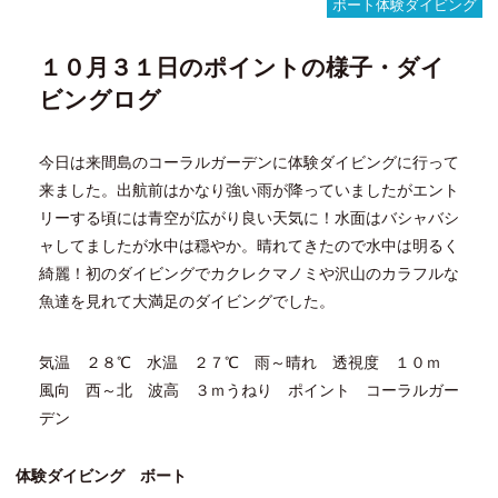
晴
ボート体験ダイビング
れ
ダ
１０月３１日のポイントの様子・ダイ
イ
ビ
ビングログ
ン
グ
今日は来間島のコーラルガーデンに体験ダイビングに行って
来ました。出航前はかなり強い雨が降っていましたがエント
リーする頃には青空が広がり良い天気に！水面はバシャバシ
ャしてましたが水中は穏やか。晴れてきたので水中は明るく
綺麗！初のダイビングでカクレクマノミや沢山のカラフルな
魚達を見れて大満足のダイビングでした。
気温 ２８℃ 水温 ２７℃ 雨～晴れ 透視度 １０ｍ
風向 西～北 波高 ３ｍうねり ポイント コーラルガー
デン
体験ダイビング ボート