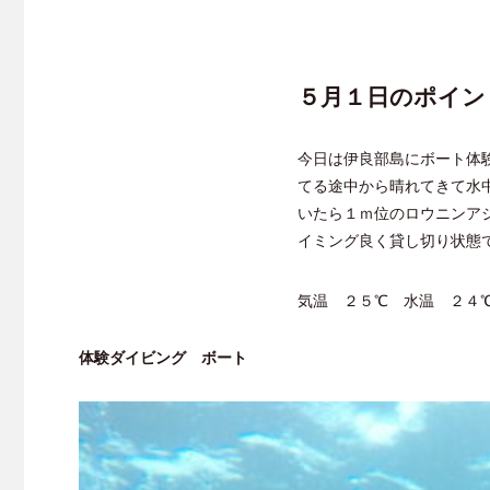
５月１日のポイン
今日は伊良部島にボート体
てる途中から晴れてきて水
いたら１ｍ位のロウニンア
イミング良く貸し切り状態
気温 ２５℃ 水温 ２４
体験ダイビング ボート