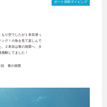
ボート体験ダイビング
ダ
イ
ビ
ン
グ！
くもり空でしたが１本目潜っ
チング！小魚を見て楽しんで
た。２本目は青の洞窟へ、タ
達感動してました！
本目 青の洞窟