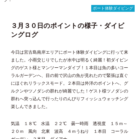
宮
ボート体験ダイビング
古
島
３月３０日のポイントの様子・ダイビ
ボ
ー
ングログ
ト
体
験
今日は宮古島南岸エリアにボート体験ダイビングに行って来
ダ
ました。小雨交じりでしたが水中は明るく綺麗！初ダイビン
イ
ビ
グのゲスト様とマンツーマンダイブ！１本目は魚の多いコー
ン
ラルガーデンへ、目の前で沢山の魚が見れたので緊張は直ぐ
グ
にほぐれリラックスモード。２本目は外洋のポイントへ、グ
ルクンやツノダシの群れが綺麗でした！ゲスト様ツノダシの
群れへ突っ込んで行ったりのんびりフィッシュウォッチング
楽しんできました。
気温 １８℃ 水温 ２２℃ 曇一時雨 透視度 １５ｍ～
２０ｍ 風向 北東 波高 ４ｍうねり １本目 コーラル
ガーデン ２本目 ダイアナ