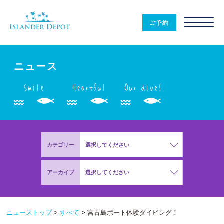
ニ
ュ
ご予約
ー
ス
|
ISLANDER
DEPOT
ニュース
カテゴリー
選択してください
アーカイブ
選択してください
ニューストップ
>
すべて
>
宮古島ボート体験ダイビング！