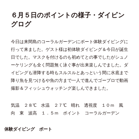
宮
古
島
６月５日のポイントの様子・ダイビン
ボ
グログ
ー
ト
体
今日は来間島のコーラルガーデンにボート体験ダイビングに
験
ダ
行って来ました。ゲスト様は初体験ダイビング＆今日が誕生
イ
日でした。マスクを付けるのも初めてとの事でしたがシュノ
ビ
ーケリングも全く問題無く泳ぐ事が出来楽しんでました。ダ
ン
グ
イビングも潜降する時もスルスルとあっという間に水底まで
降り魚を見つけるや魚の方まで一人で進んでゴープロで動画
撮影＆フィッシュウォッチング楽しんできました。
気温 ２８℃ 水温 ２７℃ 晴れ 透視度 １０ｍ 風
向 東 波高 １．５ｍ ポイント コーラルガーデン
体験ダイビング ボート