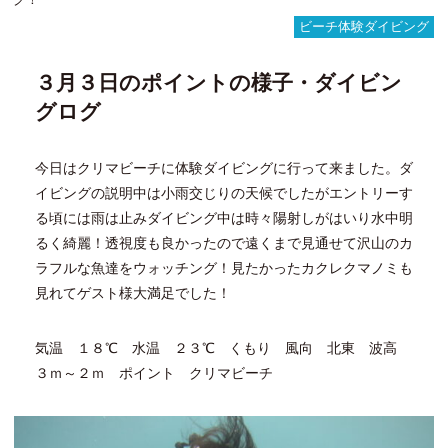
宮
ビーチ体験ダイビング
古
島
３月３日のポイントの様子・ダイビン
ビ
ー
グログ
チ
体
験
今日はクリマビーチに体験ダイビングに行って来ました。ダ
ダ
イビングの説明中は小雨交じりの天候でしたがエントリーす
イ
ビ
る頃には雨は止みダイビング中は時々陽射しがはいり水中明
ン
るく綺麗！透視度も良かったので遠くまで見通せて沢山のカ
グ
ラフルな魚達をウォッチング！見たかったカクレクマノミも
見れてゲスト様大満足でした！
気温 １８℃ 水温 ２３℃ くもり 風向 北東 波高
３ｍ～２ｍ ポイント クリマビーチ