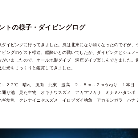
ントの様子・ダイビングログ
験ダイビングに行ってきました。風は北東になり弱くなったのですが、
イビングのゲスト様達、船酔いとの戦いでしたが、ダイビングとシュノ
方がいましたので、オール地形ダイブ！洞窟ダイブ楽しんできました。
込む光をじっくりと鑑賞してきました。
℃～２７℃ 晴れ 風向 北東 波高 ２．５ｍ～２ｍうねり １本目
ニ通り池 見た生物 オキナワスズメ アカマツカサ ミナミハタンポ
ハギ幼魚 クレナイニセスズメ イロブダイ幼魚 アカモンガラ ハナ