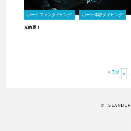
ボートファンダイビング
ボート体験ダイビング
、
光綺麗！
« 先頭
..
«
© ISLANDE