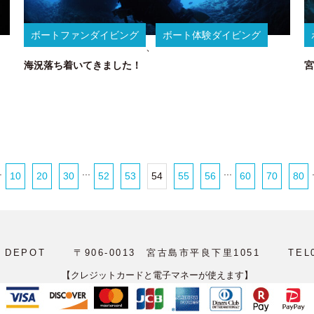
ボートファンダイビング
ボート体験ダイビング
、
海況落ち着いてきました！
宮
.
...
...
10
20
30
52
53
54
55
56
60
70
80
R DEPOT
〒906-0013 宮古島市平良下里1051
TEL
【クレジットカードと電子マネーが使えます】